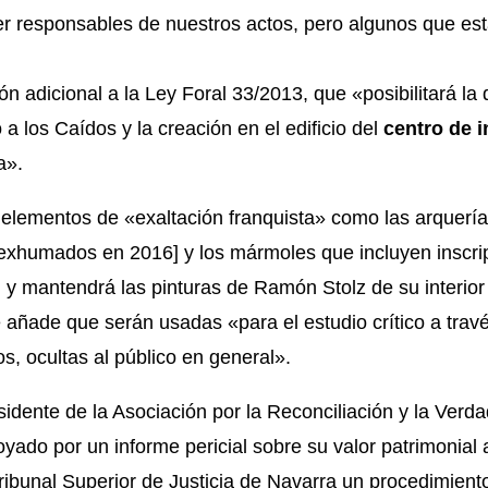
er responsables de nuestros actos, pero algunos que e
ón adicional a la Ley Foral 33/2013, que «posibilitará l
a los Caídos y la creación en el edificio del
centro de i
a».
 elementos de «exaltación franquista» como las arquerías
[exhumados en 2016] y los mármoles que incluyen inscrip
, y mantendrá las pinturas de Ramón Stolz de su interior
 añade que serán usadas «para el estudio crítico a travé
, ocultas al público en general».
idente de la Asociación por la Reconciliación y la Verdad
yado por un informe pericial sobre su valor patrimonial 
Tribunal Superior de Justicia de Navarra un procedimient