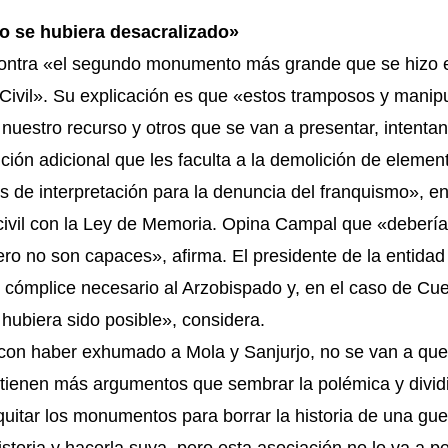
no se hubiera desacralizado»
contra «el segundo monumento más grande que se hizo e
 Civil». Su explicación es que «estos tramposos y mani
uestro recurso y otros que se van a presentar, intentan
ción adicional que les faculta a la demolición de elemen
 de interpretación para la denuncia del franquismo», en
civil con la Ley de Memoria. Opina Campal que «debería
ro no son capaces», afirma. El presidente de la entidad
 cómplice necesario al Arzobispado y, en el caso de Cue
o hubiera sido posible», considera.
n haber exhumado a Mola y Sanjurjo, no se van a quedar
 tienen más argumentos que sembrar la polémica y divid
uitar los monumentos para borrar la historia de una gu
istoria y hacerla suya, pero esta asociación no lo va a pe