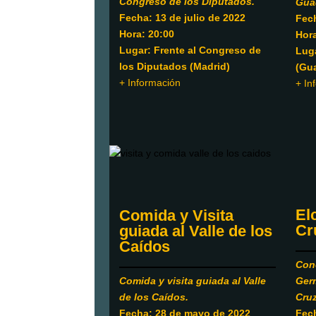
Congreso de los Diputados.
Gua
Fecha: 13 de julio de 2022
Fech
Hora: 20:00
Hora
Lugar: Frente al Congreso de
Luga
los Diputados (Madrid)
(Gua
+ Información
+ In
El
Comida y Visita
Cr
guiada al Valle de los
Caídos
Con
Comida y visita guiada al Valle
Ger
de los Caídos.
Cruz
Fecha: 28 de mayo de 2022
Fech