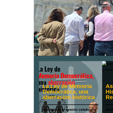
E
La Ley de Memoria
As
Democrática, una
Hi
aberración histórica
Re
Asistencia al evento celebrado
Asis