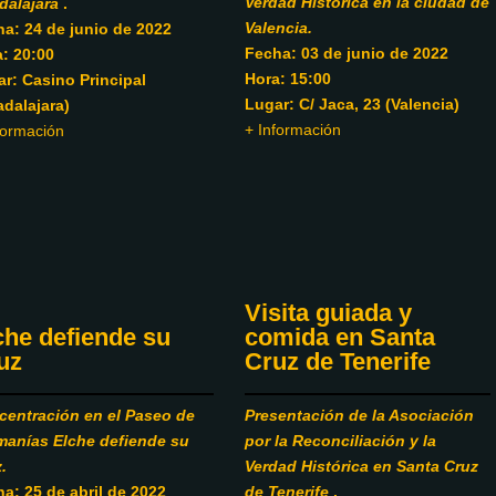
Verdad Histórica en la ciudad de
dalajara
.
Valencia.
a: 24 de junio de 2022
Fecha: 03 de junio de 2022
: 20:00
Hora: 15:00
r: Casino Principal
Lugar: C/ Jaca, 23 (Valencia)
dalajara)
+ Información
formación
Visita guiada y
comida en Santa
che defiende su
Cruz de Tenerife
uz
Presentación de la Asociación
centración en el Paseo de
por la Reconciliación y la
manías Elche defiende su
Verdad Histórica en Santa Cruz
.
de Tenerife
.
a: 25 de abril de 2022