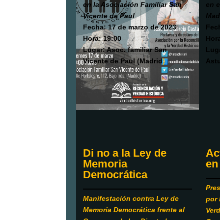
en la Asociación Familiar San
en e
Vicente de Paul
Mad
Fecha: 17 de marzo de 2023
Fec
Hora: 19:00
Hora
Lugar: Asoc. familiar San
Luga
Vicente de Paul (Madrid
)
Astu
Ac
Di no a la Ley de
en
Memoria
Democrática
Pres
Manifestación contra Ley de
por 
Memoria Democrática frente al
Verd