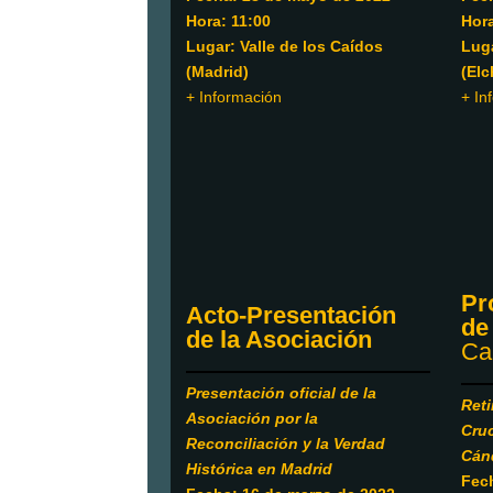
Hora: 11:00
Hora
Lugar: Valle de los Caídos
Lug
(Madrid)
(Elc
+ Información
+ In
Pr
Acto-Presentación
de
de la Asociación
Ca
Presentación oficial de la
Reti
Asociación por la
Cruc
Reconciliación y la Verdad
Cán
Histórica en Madrid
Fech