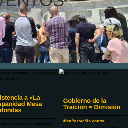
VENTOS
istencia a «La
Gobierno de la
spanidad Mesa
Traición = Dimisión
donda»
Manifestación contra
el
tencia al evento celebrado
Gobierno por su ley ideológica de